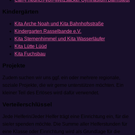
Kindergärten
Kita Arche Noah und Kita Bahnhofsstraße
Kindergarten Rasselbande e.V.
Kita Sternenhimmel und Kita Wasserläufer
Kita Lütte Lüüd
Kita Fuchsbau
Projekte
Zudem suchen wir uns ggf. ein oder mehrere regionale,
soziale Projekte, die wir gerne unterstützen möchten. Ein
kleiner Teil des Erlöses wird dafür verwendet.
Verteilerschlüssel
Jede Helferin/Jeder Helfer trägt eine Einrichtung ein, für die
sie/er spenden möchte. Die Summe aller Helferstunden für
eine Klasse oder Einrichtung wird als Grundlage für die