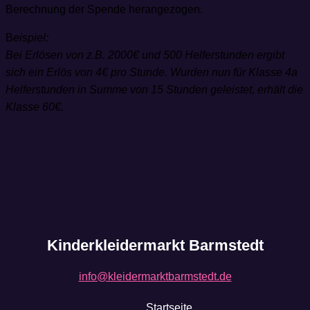
Berechnung der Spende herangezogen.
B
eispiel:
Bei Erlösen von z.B. 2000€ und 500 Helferstunden ergibt
sich ein Erlös von 4€ pro Stunde. Wurden nun für Klasse 4a
Helferstunden in Summe von 15 Stunden geleistet, erhält die
Klasse 60€.
Kinderkleidermarkt Barmstedt
info@kleidermarktbarmstedt.de
Startseite