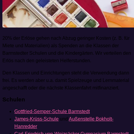
20% der Erlöse gehen nach Abzug geringer Kosten (z. B. für
Miete und Materialien) als Spenden an die Klassen der
Barmstedter Schulen und die Kindergärten. Wir verteilen den
Erlös nach den geleisteten Helferstunden.
Den Klassen und Einrichtungen steht die Verwendung dann
frei. Es werden aber u.a. damit Spielzeuge und Lernmaterial
angeschafft oder die nächste Klassenfahrt mitfinanziert.
Schulen
Gottfried-Semper-Schule Barmstedt
James-Krüss-Schule
und
Außenstelle Bokholt-
Hanredder
Carl-Friedrich-von-Weizsäcker Gymnasium Barmstedt